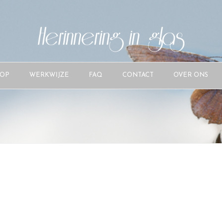
OP
WERKWIJZE
FAQ
CONTACT
OVER ONS