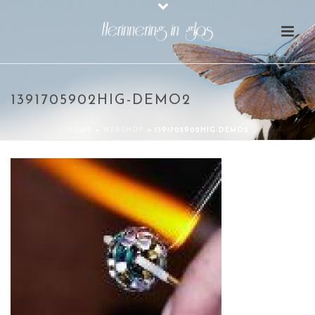
1391705902HIG-DEMO2
HOME
»
WEBSHOP
»
1391705902HIG-DEMO2