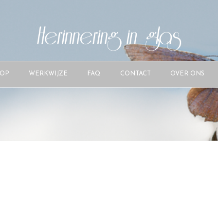
OP
WERKWIJZE
FAQ
CONTACT
OVER ONS