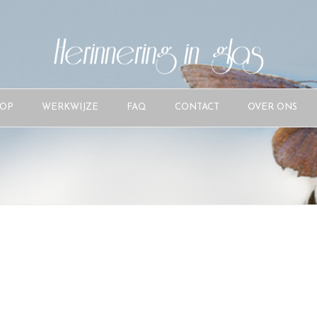
OP
WERKWIJZE
FAQ
CONTACT
OVER ONS