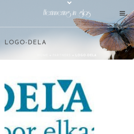
LOGO-DELA
HOME
»
PARTNERS
»
LOGO-DELA