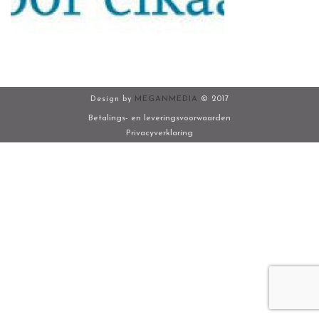
Design by
MEGANMEDIA
© 2017
Betalings- en leveringsvoorwaarden
Privacyverklaring