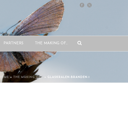
PARTNERS
THE MAKING OF…
HOME
»
THE MAKING OF…
»
GLASKRALEN-BRANDEN-1